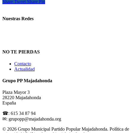
Share
Tweet
Share
Pin
Nuestras Redes
NO TE PIERDAS
Contacto
Actualidad
Grupo PP Majadahonda
Plaza Mayor 3
28220 Majadahonda
España
☎: 615 34 87 94
✉: grupopp@majadahonda.org
© 2026 Grupo Municipal Partido Popular Majadahonda.
Política de