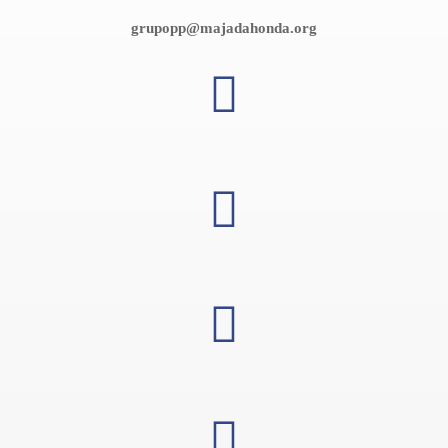
grupopp@majadahonda.org