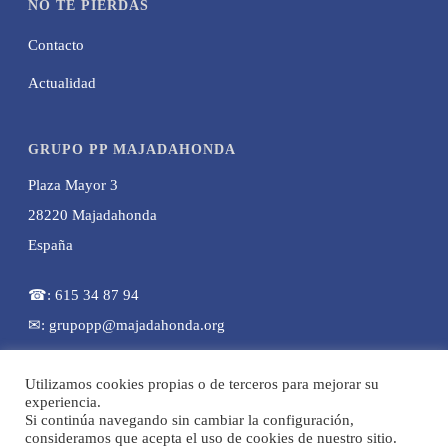
NO TE PIERDAS
Contacto
Actualidad
GRUPO PP MAJADAHONDA
Plaza Mayor 3
28220 Majadahonda
España
☎: 615 34 87 94
✉: grupopp@majadahonda.org
Utilizamos cookies propias o de terceros para mejorar su
experiencia.
Si continúa navegando sin cambiar la configuración,
consideramos que acepta el uso de cookies de nuestro sitio.