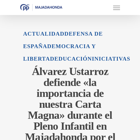
ACTUALIDAD
DEFENSA DE
ESPAÑA
DEMOCRACIA Y
LIBERTAD
EDUCACIÓN
INICIATIVAS
Álvarez Ustarroz
defiende «la
importancia de
nuestra Carta
Magna» durante el
Pleno Infantil en
Majadahonda por el