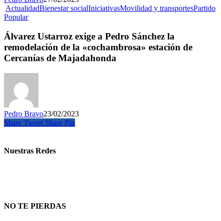
Actualidad
Bienestar social
Iniciativas
Movilidad y transportes
Partido
Popular
Álvarez Ustarroz exige a Pedro Sánchez la
remodelación de la «cochambrosa» estación de
Cercanías de Majadahonda
Pedro Bravo
23/02/2023
Share
Tweet
Share
Pin
Nuestras Redes
NO TE PIERDAS