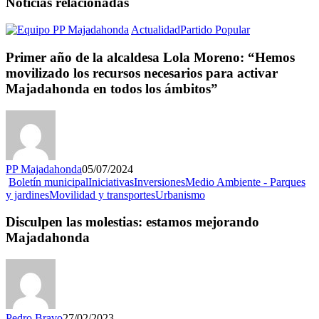
Noticias relacionadas
Actualidad
Partido Popular
Primer año de la alcaldesa Lola Moreno: “Hemos
movilizado los recursos necesarios para activar
Majadahonda en todos los ámbitos”
PP Majadahonda
05/07/2024
Boletín municipal
Iniciativas
Inversiones
Medio Ambiente - Parques
y jardines
Movilidad y transportes
Urbanismo
Disculpen las molestias: estamos mejorando
Majadahonda
Pedro Bravo
27/02/2023