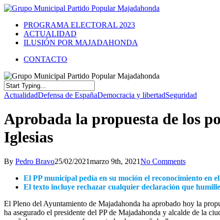
PROGRAMA ELECTORAL 2023
ACTUALIDAD
ILUSIÓN POR MAJADAHONDA
CONTACTO
Actualidad
Defensa de España
Democracia y libertad
Seguridad
Aprobada la propuesta de los p
Iglesias
By
Pedro Bravo
25/02/2021
marzo 9th, 2021
No Comments
El PP municipal pedía en su moción el reconocimiento en el
El texto incluye rechazar cualquier declaración que humille 
El Pleno del Ayuntamiento de Majadahonda ha aprobado hoy la propue
ha asegurado el presidente del PP de Majadahonda y alcalde de la ci