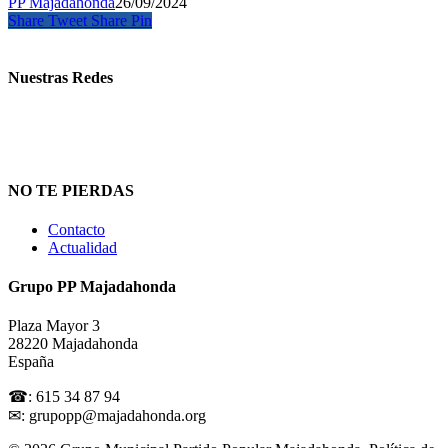
PP Majadahonda
26/09/2024
Share
Tweet
Share
Pin
Nuestras Redes
NO TE PIERDAS
Contacto
Actualidad
Grupo PP Majadahonda
Plaza Mayor 3
28220 Majadahonda
España
☎: 615 34 87 94
✉: grupopp@majadahonda.org