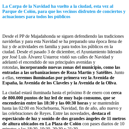
La Carpa de la Navidad ha vuelto a la ciudad, esta vez al
Parque de Colón, para que los vecinos disfruten de conciertos y
actuaciones para todos los públicos
Desde el PP de Majadahonda se siguen defendiendo las tradiciones
navideñas y para esta Navidad se ha preparado una época llena de
luz y de actividades en familia y para todos los públicos en la
ciudad. Desde el pasado 3 de diciembre, el Ayuntamiento liderado
por José Luis Álvarez Ustarroz vistió sus calles de Navidad y
adelantó el encendido de sus principales avenidas y
rotondas,
incorporando nuevas zonas del municipio, como las
entradas a las urbanizaciones de Roza Martín y Satélites
. Junto
a ellas,
veremos iluminadas por primera vez la Avenida de
España, la Avenida de los Claveles y la Avenida de la Oliva
.
La ciudad estará iluminada hasta el próximo 8 de enero con
cerca
de 800.000 puntos de luz led de muy bajo consumo, que se
encenderán entre las 18:30 y las 00:30 horas
y se mantendrán
hasta las 02:00 en Nochebuena, Navidad, fin de año, año nuevo y
las celebraciones de Reyes. Entre las novedades,
destaca el
espectáculo de luz y sonido de dos grandes ángeles de 11 metros
de altura ubicados en La Plaza de Colón
con pases diarios de 10
minutos a las 18:30, 19:30, 20:30 y 21:30.