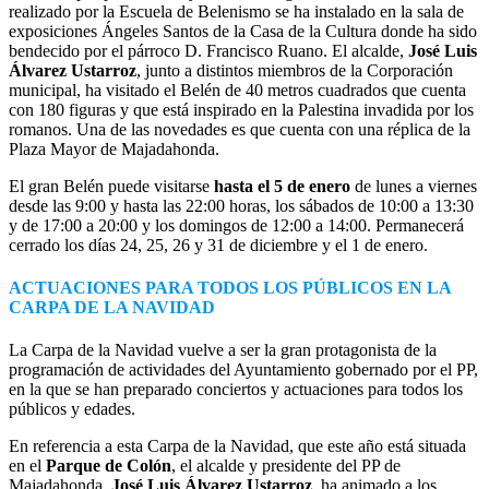
realizado por la Escuela de Belenismo se ha instalado en la sala de
exposiciones Ángeles Santos de la Casa de la Cultura donde ha sido
bendecido por el párroco D. Francisco Ruano. El alcalde,
José Luis
Álvarez Ustarroz
, junto a distintos miembros de la Corporación
municipal, ha visitado el Belén de 40 metros cuadrados que cuenta
con 180 figuras y que está inspirado en la Palestina invadida por los
romanos. Una de las novedades es que cuenta con una réplica de la
Plaza Mayor de Majadahonda.
El gran Belén puede visitarse
hasta el 5 de enero
de lunes a viernes
desde las 9:00 y hasta las 22:00 horas, los sábados de 10:00 a 13:30
y de 17:00 a 20:00 y los domingos de 12:00 a 14:00. Permanecerá
cerrado los días 24, 25, 26 y 31 de diciembre y el 1 de enero.
ACTUACIONES PARA TODOS LOS PÚBLICOS EN LA
CARPA DE LA NAVIDAD
La Carpa de la Navidad vuelve a ser la gran protagonista de la
programación de actividades del Ayuntamiento gobernado por el PP,
en la que se han preparado conciertos y actuaciones para todos los
públicos y edades.
En referencia a esta Carpa de la Navidad, que este año está situada
en el
Parque de Colón
, el alcalde y presidente del PP de
Majadahonda,
José Luis Álvarez Ustarroz
, ha animado a los