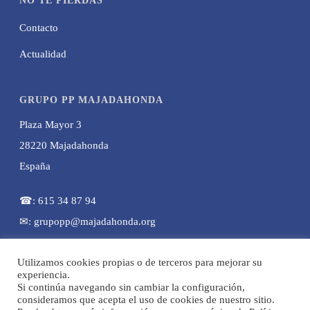
NO TE PIERDAS
Contacto
Actualidad
GRUPO PP MAJADAHONDA
Plaza Mayor 3
28220 Majadahonda
España
☎: 615 34 87 94
✉: grupopp@majadahonda.org
Utilizamos cookies propias o de terceros para mejorar su
experiencia.
Si continúa navegando sin cambiar la configuración,
consideramos que acepta el uso de cookies de nuestro sitio.