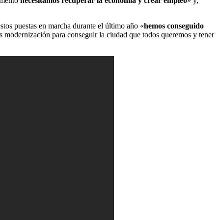
momento
necesitamos recuperar la economía y crear empleo
» y,
estos puestas en marcha durante el último año «
hemos conseguido
ás modernización para conseguir la ciudad que todos queremos y tener