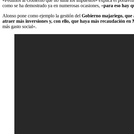
«Pedimos al Gobierno que no suba los impuestos» explica el portav
como se ha demostrado ya en numerosas ocasiones, «
para eso hay q
Alonso pone como ejemplo la gestión del
Gobierno majariego, que 
atraer más inversiones y, con ello, que haya más recaudación e
más gasto social».