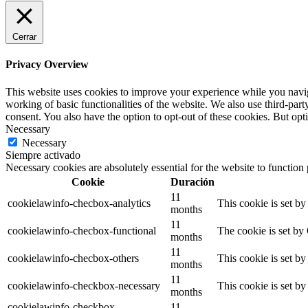
Cerrar
Privacy Overview
This website uses cookies to improve your experience while you navigat
working of basic functionalities of the website. We also use third-pa
consent. You also have the option to opt-out of these cookies. But op
Necessary
Necessary
Siempre activado
Necessary cookies are absolutely essential for the website to function
Cookie
Duración
11
cookielawinfo-checbox-analytics
This cookie is set b
months
11
cookielawinfo-checbox-functional
The cookie is set by
months
11
cookielawinfo-checbox-others
This cookie is set b
months
11
cookielawinfo-checkbox-necessary
This cookie is set b
months
cookielawinfo-checkbox-
11