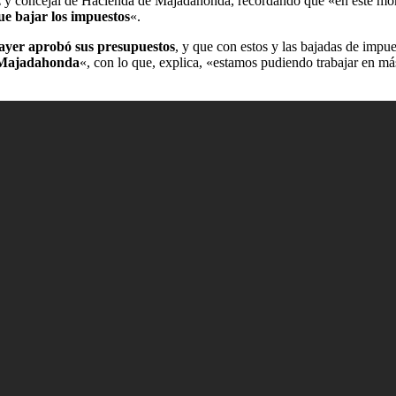
oz y concejal de Hacienda de Majadahonda, recordando que «en este 
ue bajar los impuestos
«.
ayer aprobó sus presupuestos
, y que con estos y las bajadas de impu
n Majadahonda
«, con lo que, explica, «estamos pudiendo trabajar en m